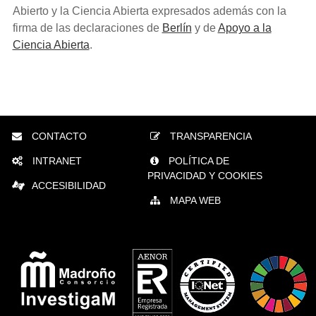
Abierto y la Ciencia Abierta expresados además con la
firma de las declaraciones de
Berlín
y de
Apoyo a la
Ciencia Abierta
.
CONTACTO
TRANSPARENCIA
INTRANET
POLÍTICA DE
PRIVACIDAD Y COOKIES
ACCESIBILIDAD
MAPA WEB