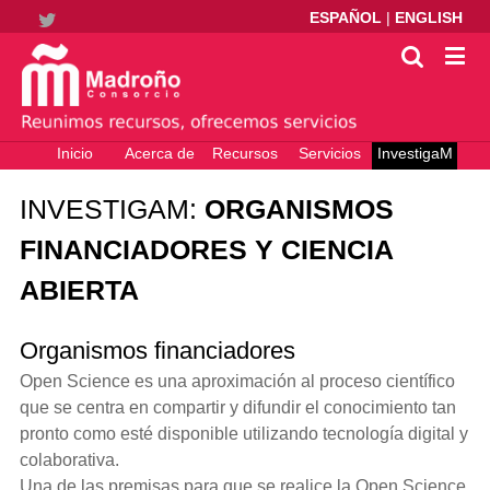
ESPAÑOL
|
ENGLISH
Twitter
Inicio
Acerca de
Recursos
Servicios
InvestigaM
electrónicos
– Ciencia
Abierta
INVESTIGAM:
ORGANISMOS
FINANCIADORES Y CIENCIA
ABIERTA
Organismos financiadores
Open Science es una aproximación al proceso científico
que se centra en compartir y difundir el conocimiento tan
pronto como esté disponible utilizando tecnología digital y
colaborativa.
Una de las premisas para que se realice la Open Science