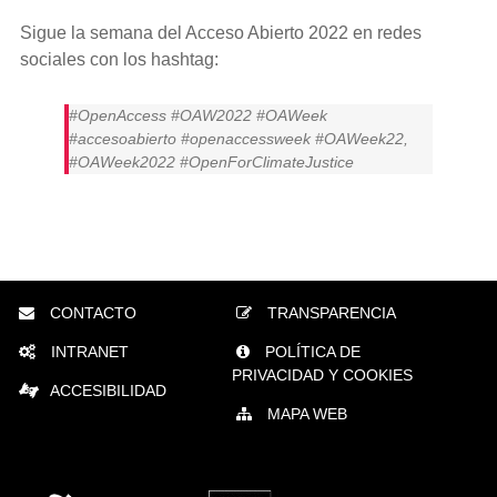
Sigue la semana del Acceso Abierto 2022 en redes
sociales con los hashtag:
#OpenAccess #OAW2022 #OAWeek
#accesoabierto #openaccessweek #OAWeek22,
#OAWeek2022 #OpenForClimateJustice
CONTACTO
TRANSPARENCIA
INTRANET
POLÍTICA DE
PRIVACIDAD Y COOKIES
ACCESIBILIDAD
MAPA WEB