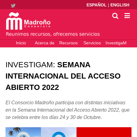
ESPAÑOL
|
ENGLISH
Twitter
Inicio
Acerca de
Recursos
Servicios
InvestigaM
electrónicos
– Ciencia
Abierta
INVESTIGAM:
SEMANA
INTERNACIONAL DEL ACCESO
ABIERTO 2022
El Consorcio Madroño participa con distintas iniciativas
en la Semana Internacional del Acceso Abierto 2022, que
se celebra entre los días 24 y 30 de Octubre.