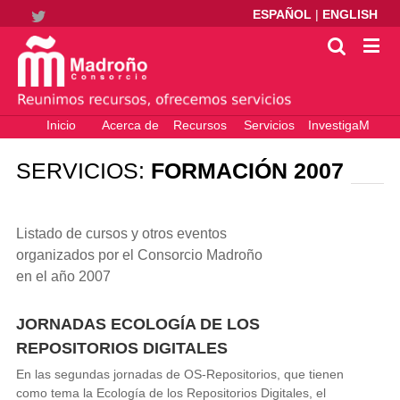
ESPAÑOL
|
ENGLISH
Twitter
Inicio
Acerca de
Recursos
Servicios
InvestigaM
electrónicos
– Ciencia
Abierta
SERVICIOS:
FORMACIÓN 2007
Listado de cursos y otros eventos
organizados por el Consorcio Madroño
en el año 2007
JORNADAS ECOLOGÍA DE LOS
REPOSITORIOS DIGITALES
En las segundas jornadas de OS-Repositorios, que tienen
como tema la Ecología de los Repositorios Digitales, el