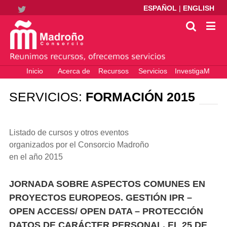
ESPAÑOL
|
ENGLISH
Twitter
Inicio
Acerca de
Recursos
Servicios
InvestigaM
electrónicos
– Ciencia
Abierta
SERVICIOS:
FORMACIÓN 2015
Listado de cursos y otros eventos
organizados por el Consorcio Madroño
en el año 2015
JORNADA SOBRE ASPECTOS COMUNES EN
PROYECTOS EUROPEOS. GESTIÓN IPR –
OPEN ACCESS/ OPEN DATA – PROTECCIÓN
DATOS DE CARÁCTER PERSONAL, EL 25 DE