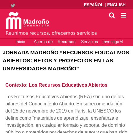
ESPAÑOL
|
ENGLISH
Twitter
Inicio
Acerca de
Recursos
Servicios
InvestigaM
electrónicos
– Ciencia
JORNADA MADROÑO “RECURSOS EDUCATIVOS
Abierta
ABIERTOS: RETOS Y PROYECTOS EN LAS
UNIVERSIDADES MADROÑO”
Contexto: Los Recursos Educativos Abiertos
Los Recursos Educativos Abiertos (REA) son uno de los
pilares del Conocimiento Abierto. En su recomendación
del 25 de noviembre de 2019 en París, la UNESCO los
define como “materiales de aprendizaje, enseñanza e
investigación, en cualquier formato y soporte, de dominio
público o protegidos por derechos de autor y que han sido