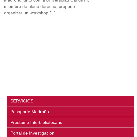
Madroño junto con la Universidad Carlos III,
miembro de pleno derecho, propone
organizar un workshop
[...]
SERVICIOS
Pasaporte Madroño
Préstamo Interbibliotecario
Portal de Investigación