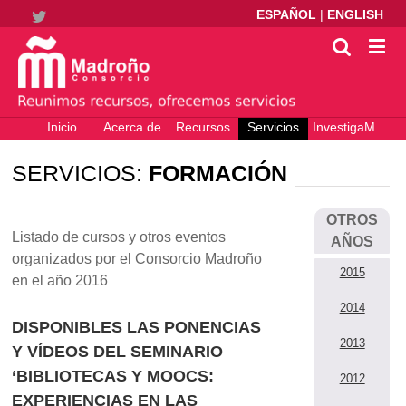
ESPAÑOL
|
ENGLISH
Twitter
Inicio
Acerca de
Recursos
Servicios
InvestigaM
electrónicos
– Ciencia
Abierta
SERVICIOS:
FORMACIÓN
OTROS
Listado de cursos y otros eventos
AÑOS
organizados por el Consorcio Madroño
2015
en el año 2016
2014
DISPONIBLES LAS PONENCIAS
2013
Y VÍDEOS DEL SEMINARIO
‘BIBLIOTECAS Y MOOCS:
2012
EXPERIENCIAS EN LAS